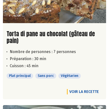
Lire la suite de la recette
Torta di pane au chocolat (gâteau de
pain)
Nombre de personnes :
7 personnes
Préparation : 30 min
Cuisson : 45 min
Plat principal
Sans porc
Végétarien
VOIR LA RECETTE