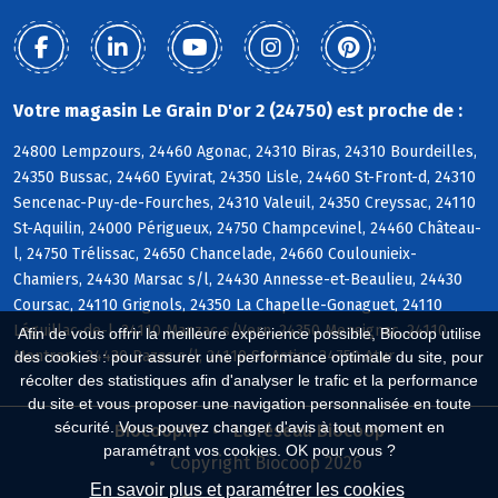
Votre magasin Le Grain D'or 2 (24750) est proche de :
24800 Lempzours, 24460 Agonac, 24310 Biras, 24310 Bourdeilles,
24350 Bussac, 24460 Eyvirat, 24350 Lisle, 24460 St-Front-d, 24310
Sencenac-Puy-de-Fourches, 24310 Valeuil, 24350 Creyssac, 24110
St-Aquilin, 24000 Périgueux, 24750 Champcevinel, 24460 Château-
l, 24750 Trélissac, 24650 Chancelade, 24660 Coulounieix-
Chamiers, 24430 Marsac s/l, 24430 Annesse-et-Beaulieu, 24430
Coursac, 24110 Grignols, 24350 La Chapelle-Gonaguet, 24110
Léguillac-de-l, 24110 Manzac s/Vern, 24350 Mensignac, 24110
Afin de vous offrir la meilleure expérience possible, Biocoop utilise
Montrem, 24430 Razac s/l, 24110 St-Astier, 24750 Atur
des cookies : pour assurer une performance optimale du site, pour
récolter des statistiques afin d'analyser le trafic et la performance
du site et vous proposer une navigation personnalisée en toute
sécurité. Vous pouvez changer d'avis à tout moment en
Biocoop.fr
Le réseau Biocoop
paramétrant vos cookies. OK pour vous ?
Copyright Biocoop 2026
En savoir plus et paramétrer les cookies