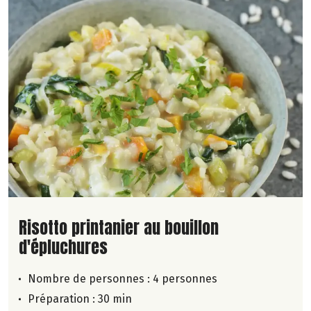
Lire la suite de la recette
Risotto printanier au bouillon
d'épluchures
Nombre de personnes :
4 personnes
Préparation : 30 min