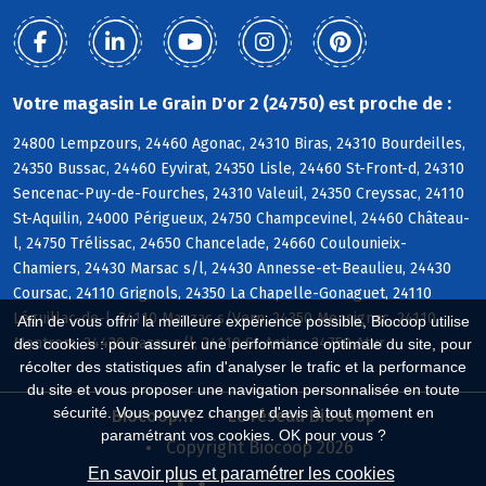
Votre magasin Le Grain D'or 2 (24750) est proche de :
24800 Lempzours, 24460 Agonac, 24310 Biras, 24310 Bourdeilles,
24350 Bussac, 24460 Eyvirat, 24350 Lisle, 24460 St-Front-d, 24310
Sencenac-Puy-de-Fourches, 24310 Valeuil, 24350 Creyssac, 24110
St-Aquilin, 24000 Périgueux, 24750 Champcevinel, 24460 Château-
l, 24750 Trélissac, 24650 Chancelade, 24660 Coulounieix-
Chamiers, 24430 Marsac s/l, 24430 Annesse-et-Beaulieu, 24430
Coursac, 24110 Grignols, 24350 La Chapelle-Gonaguet, 24110
Léguillac-de-l, 24110 Manzac s/Vern, 24350 Mensignac, 24110
Afin de vous offrir la meilleure expérience possible, Biocoop utilise
Montrem, 24430 Razac s/l, 24110 St-Astier, 24750 Atur
des cookies : pour assurer une performance optimale du site, pour
récolter des statistiques afin d'analyser le trafic et la performance
du site et vous proposer une navigation personnalisée en toute
sécurité. Vous pouvez changer d'avis à tout moment en
Biocoop.fr
Le réseau Biocoop
paramétrant vos cookies. OK pour vous ?
Copyright Biocoop 2026
En savoir plus et paramétrer les cookies