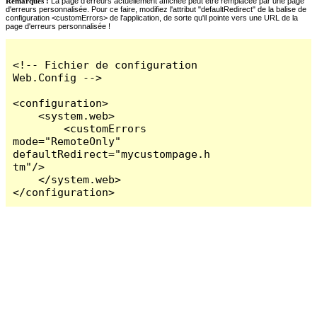
Remarques :
La page d'erreurs actuellement affichée peut être remplacée par une page
d'erreurs personnalisée. Pour ce faire, modifiez l'attribut "defaultRedirect" de la balise de
configuration <customErrors> de l'application, de sorte qu'il pointe vers une URL de la
page d'erreurs personnalisée !
<!-- Fichier de configuration 
Web.Config -->

<configuration>

    <system.web>

        <customErrors 
mode="RemoteOnly" 
defaultRedirect="mycustompage.h
tm"/>

    </system.web>

</configuration>