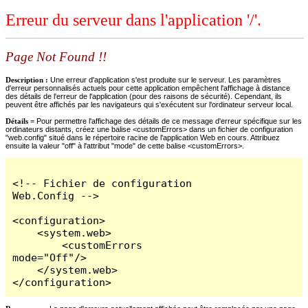
Erreur du serveur dans l'application '/'.
Page Not Found !!
Description :
Une erreur d'application s'est produite sur le serveur. Les paramètres
d'erreur personnalisés actuels pour cette application empêchent l'affichage à distance
des détails de l'erreur de l'application (pour des raisons de sécurité). Cependant, ils
peuvent être affichés par les navigateurs qui s'exécutent sur l'ordinateur serveur local.
Détails =
Pour permettre l'affichage des détails de ce message d'erreur spécifique sur les
ordinateurs distants, créez une balise <customErrors> dans un fichier de configuration
"web.config" situé dans le répertoire racine de l'application Web en cours. Attribuez
ensuite la valeur "off" à l'attribut "mode" de cette balise <customErrors>.
<!-- Fichier de configuration 
Web.Config -->

<configuration>

    <system.web>

        <customErrors 
mode="Off"/>

    </system.web>

</configuration>