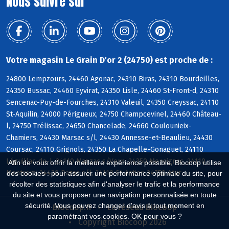
Nous suivre sur
Votre magasin Le Grain D'or 2 (24750) est proche de :
24800 Lempzours, 24460 Agonac, 24310 Biras, 24310 Bourdeilles,
24350 Bussac, 24460 Eyvirat, 24350 Lisle, 24460 St-Front-d, 24310
Sencenac-Puy-de-Fourches, 24310 Valeuil, 24350 Creyssac, 24110
St-Aquilin, 24000 Périgueux, 24750 Champcevinel, 24460 Château-
l, 24750 Trélissac, 24650 Chancelade, 24660 Coulounieix-
Chamiers, 24430 Marsac s/l, 24430 Annesse-et-Beaulieu, 24430
Coursac, 24110 Grignols, 24350 La Chapelle-Gonaguet, 24110
Léguillac-de-l, 24110 Manzac s/Vern, 24350 Mensignac, 24110
Afin de vous offrir la meilleure expérience possible, Biocoop utilise
Montrem, 24430 Razac s/l, 24110 St-Astier, 24750 Atur
des cookies : pour assurer une performance optimale du site, pour
récolter des statistiques afin d'analyser le trafic et la performance
du site et vous proposer une navigation personnalisée en toute
sécurité. Vous pouvez changer d'avis à tout moment en
Biocoop.fr
Le réseau Biocoop
paramétrant vos cookies. OK pour vous ?
Copyright Biocoop 2026