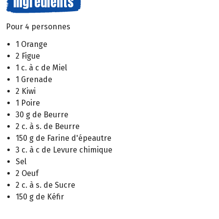
Ingrédients
Pour 4 personnes
1 Orange
2 Figue
1 c. à c de Miel
1 Grenade
2 Kiwi
1 Poire
30 g de Beurre
2 c. à s. de Beurre
150 g de Farine d'épeautre
3 c. à c de Levure chimique
Sel
2 Oeuf
2 c. à s. de Sucre
150 g de Kéfir