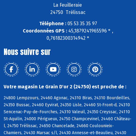
La Feuilleraie
24750 Trélissac
Téléphone :
05 53 35 35 97
Coordonnées GPS :
45,1879241965596 ° ,
0,76182300314942 °
Nous suivre sur
Votre magasin Le Grain D'or 2 (24750) est proche de :
24800 Lempzours, 24460 Agonac, 24310 Biras, 24310 Bourdeilles,
24350 Bussac, 24460 Eyvirat, 24350 Lisle, 24460 St-Front-d, 24310
Sencenac-Puy-de-Fourches, 24310 Valeuil, 24350 Creyssac, 24110
St-Aquilin, 24000 Périgueux, 24750 Champcevinel, 24460 Château-
l, 24750 Trélissac, 24650 Chancelade, 24660 Coulounieix-
Chamiers, 24430 Marsac s/l, 24430 Annesse-et-Beaulieu, 24430