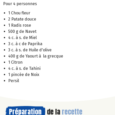
Pour 4 personnes
1 Chou fleur
2 Patate douce
1 Radis rose
500 g de Navet
4 c. à s. de Miel
3 c. à c de Paprika
3 c. à s. de Huile d'olive
400 g de Yaourt à la grecque
1 Citron
4 c. à s. de Tahini
1 pincée de Noix
Persil
Préparation
de la
recette