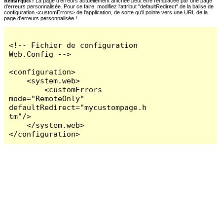
Remarques :
La page d'erreurs actuellement affichée peut être remplacée par une page
d'erreurs personnalisée. Pour ce faire, modifiez l'attribut "defaultRedirect" de la balise de
configuration <customErrors> de l'application, de sorte qu'il pointe vers une URL de la
page d'erreurs personnalisée !
<!-- Fichier de configuration 
Web.Config -->

<configuration>

    <system.web>

        <customErrors 
mode="RemoteOnly" 
defaultRedirect="mycustompage.h
tm"/>

    </system.web>

</configuration>