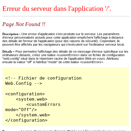
Erreur du serveur dans l'application '/'.
Page Not Found !!
Description :
Une erreur d'application s'est produite sur le serveur. Les paramètres
d'erreur personnalisés actuels pour cette application empêchent l'affichage à distance
des détails de l'erreur de l'application (pour des raisons de sécurité). Cependant, ils
peuvent être affichés par les navigateurs qui s'exécutent sur l'ordinateur serveur local.
Détails =
Pour permettre l'affichage des détails de ce message d'erreur spécifique sur les
ordinateurs distants, créez une balise <customErrors> dans un fichier de configuration
"web.config" situé dans le répertoire racine de l'application Web en cours. Attribuez
ensuite la valeur "off" à l'attribut "mode" de cette balise <customErrors>.
<!-- Fichier de configuration 
Web.Config -->

<configuration>

    <system.web>

        <customErrors 
mode="Off"/>

    </system.web>

</configuration>