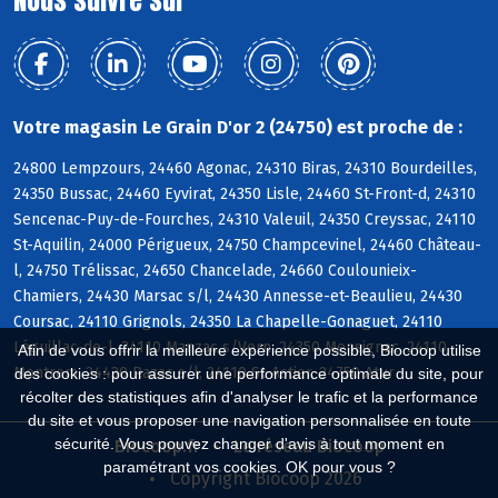
Votre magasin Le Grain D'or 2 (24750) est proche de :
24800 Lempzours, 24460 Agonac, 24310 Biras, 24310 Bourdeilles,
24350 Bussac, 24460 Eyvirat, 24350 Lisle, 24460 St-Front-d, 24310
Sencenac-Puy-de-Fourches, 24310 Valeuil, 24350 Creyssac, 24110
St-Aquilin, 24000 Périgueux, 24750 Champcevinel, 24460 Château-
l, 24750 Trélissac, 24650 Chancelade, 24660 Coulounieix-
Chamiers, 24430 Marsac s/l, 24430 Annesse-et-Beaulieu, 24430
Coursac, 24110 Grignols, 24350 La Chapelle-Gonaguet, 24110
Léguillac-de-l, 24110 Manzac s/Vern, 24350 Mensignac, 24110
Afin de vous offrir la meilleure expérience possible, Biocoop utilise
Montrem, 24430 Razac s/l, 24110 St-Astier, 24750 Atur
des cookies : pour assurer une performance optimale du site, pour
récolter des statistiques afin d'analyser le trafic et la performance
du site et vous proposer une navigation personnalisée en toute
sécurité. Vous pouvez changer d'avis à tout moment en
Biocoop.fr
Le réseau Biocoop
paramétrant vos cookies. OK pour vous ?
Copyright Biocoop 2026