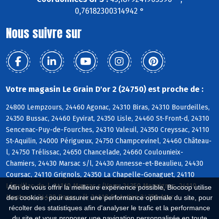
0,76182300314942 °
Nous suivre sur
Votre magasin Le Grain D'or 2 (24750) est proche de :
24800 Lempzours, 24460 Agonac, 24310 Biras, 24310 Bourdeilles,
24350 Bussac, 24460 Eyvirat, 24350 Lisle, 24460 St-Front-d, 24310
Sencenac-Puy-de-Fourches, 24310 Valeuil, 24350 Creyssac, 24110
St-Aquilin, 24000 Périgueux, 24750 Champcevinel, 24460 Château-
l, 24750 Trélissac, 24650 Chancelade, 24660 Coulounieix-
Chamiers, 24430 Marsac s/l, 24430 Annesse-et-Beaulieu, 24430
Coursac, 24110 Grignols, 24350 La Chapelle-Gonaguet, 24110
Léguillac-de-l, 24110 Manzac s/Vern, 24350 Mensignac, 24110
Afin de vous offrir la meilleure expérience possible, Biocoop utilise
Montrem, 24430 Razac s/l, 24110 St-Astier, 24750 Atur
des cookies : pour assurer une performance optimale du site, pour
récolter des statistiques afin d'analyser le trafic et la performance
du site et vous proposer une navigation personnalisée en toute