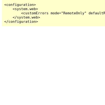
<configuration>

    <system.web>

        <customErrors mode="RemoteOnly" defaultR
    </system.web>

</configuration>