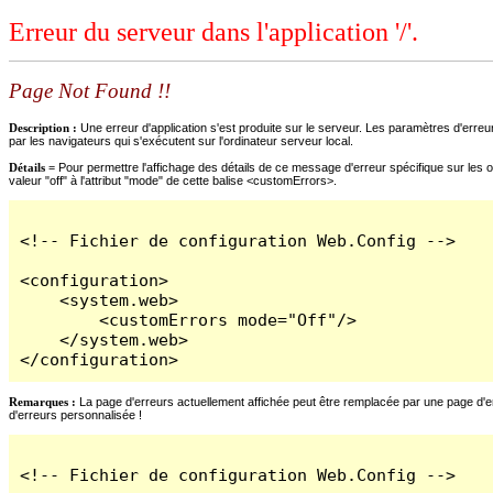
Erreur du serveur dans l'application '/'.
Page Not Found !!
Description :
Une erreur d'application s'est produite sur le serveur. Les paramètres d'erreur
par les navigateurs qui s'exécutent sur l'ordinateur serveur local.
Détails =
Pour permettre l'affichage des détails de ce message d'erreur spécifique sur les o
valeur "off" à l'attribut "mode" de cette balise <customErrors>.
<!-- Fichier de configuration Web.Config -->

<configuration>

    <system.web>

        <customErrors mode="Off"/>

    </system.web>

</configuration>
Remarques :
La page d'erreurs actuellement affichée peut être remplacée par une page d'erre
d'erreurs personnalisée !
<!-- Fichier de configuration Web.Config -->
