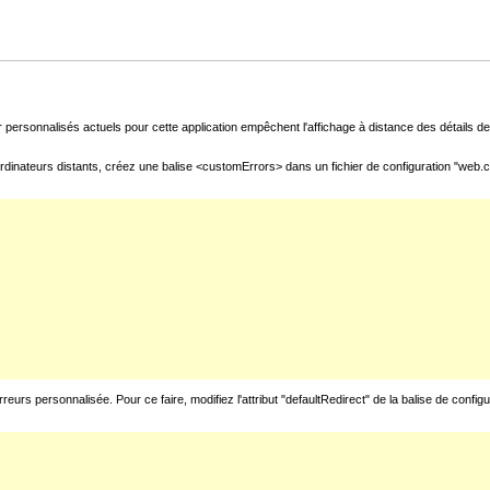
 personnalisés actuels pour cette application empêchent l'affichage à distance des détails de 
rdinateurs distants, créez une balise <customErrors> dans un fichier de configuration "web.con
urs personnalisée. Pour ce faire, modifiez l'attribut "defaultRedirect" de la balise de config