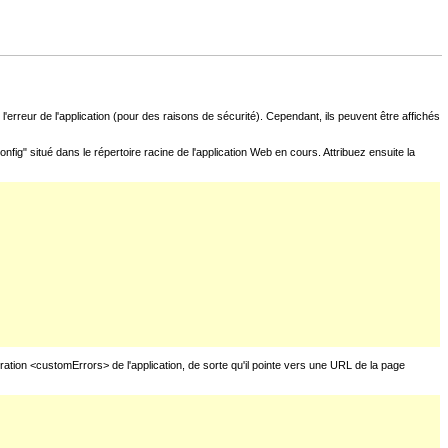
l'erreur de l'application (pour des raisons de sécurité). Cependant, ils peuvent être affichés
fig" situé dans le répertoire racine de l'application Web en cours. Attribuez ensuite la
uration <customErrors> de l'application, de sorte qu'il pointe vers une URL de la page