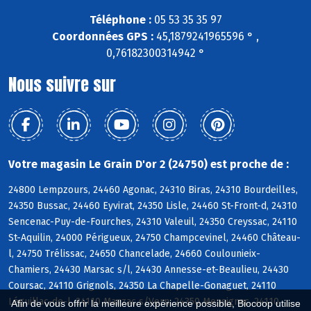
Téléphone :
05 53 35 35 97
Coordonnées GPS :
45,1879241965596 ° ,
0,76182300314942 °
Nous suivre sur
Votre magasin Le Grain D'or 2 (24750) est proche de :
24800 Lempzours, 24460 Agonac, 24310 Biras, 24310 Bourdeilles,
24350 Bussac, 24460 Eyvirat, 24350 Lisle, 24460 St-Front-d, 24310
Sencenac-Puy-de-Fourches, 24310 Valeuil, 24350 Creyssac, 24110
St-Aquilin, 24000 Périgueux, 24750 Champcevinel, 24460 Château-
l, 24750 Trélissac, 24650 Chancelade, 24660 Coulounieix-
Chamiers, 24430 Marsac s/l, 24430 Annesse-et-Beaulieu, 24430
Coursac, 24110 Grignols, 24350 La Chapelle-Gonaguet, 24110
Léguillac-de-l, 24110 Manzac s/Vern, 24350 Mensignac, 24110
Afin de vous offrir la meilleure expérience possible, Biocoop utilise