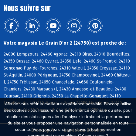
Nous suivre sur
Votre magasin Le Grain D'or 2 (24750) est proche de :
24800 Lempzours, 24460 Agonac, 24310 Biras, 24310 Bourdeilles,
24350 Bussac, 24460 Eyvirat, 24350 Lisle, 24460 St-Front-d, 24310
Sencenac-Puy-de-Fourches, 24310 Valeuil, 24350 Creyssac, 24110
St-Aquilin, 24000 Périgueux, 24750 Champcevinel, 24460 Château-
l, 24750 Trélissac, 24650 Chancelade, 24660 Coulounieix-
Chamiers, 24430 Marsac s/l, 24430 Annesse-et-Beaulieu, 24430
Coursac, 24110 Grignols, 24350 La Chapelle-Gonaguet, 24110
Léguillac-de-l, 24110 Manzac s/Vern, 24350 Mensignac, 24110
Afin de vous offrir la meilleure expérience possible, Biocoop utilise
Montrem, 24430 Razac s/l, 24110 St-Astier, 24750 Atur
des cookies : pour assurer une performance optimale du site, pour
récolter des statistiques afin d'analyser le trafic et la performance
du site et vous proposer une navigation personnalisée en toute
sécurité. Vous pouvez changer d'avis à tout moment en
Biocoop.fr
Le réseau Biocoop
paramétrant vos cookies. OK pour vous ?