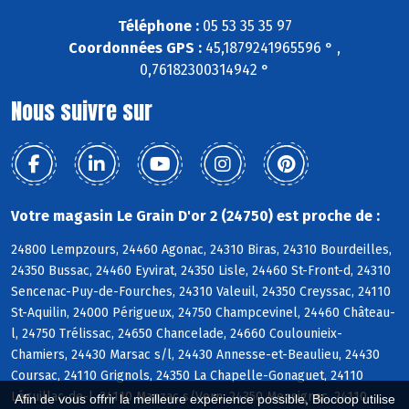
Téléphone :
05 53 35 35 97
Coordonnées GPS :
45,1879241965596 ° ,
0,76182300314942 °
Nous suivre sur
Votre magasin Le Grain D'or 2 (24750) est proche de :
24800 Lempzours, 24460 Agonac, 24310 Biras, 24310 Bourdeilles,
24350 Bussac, 24460 Eyvirat, 24350 Lisle, 24460 St-Front-d, 24310
Sencenac-Puy-de-Fourches, 24310 Valeuil, 24350 Creyssac, 24110
St-Aquilin, 24000 Périgueux, 24750 Champcevinel, 24460 Château-
l, 24750 Trélissac, 24650 Chancelade, 24660 Coulounieix-
Chamiers, 24430 Marsac s/l, 24430 Annesse-et-Beaulieu, 24430
Coursac, 24110 Grignols, 24350 La Chapelle-Gonaguet, 24110
Léguillac-de-l, 24110 Manzac s/Vern, 24350 Mensignac, 24110
Afin de vous offrir la meilleure expérience possible, Biocoop utilise