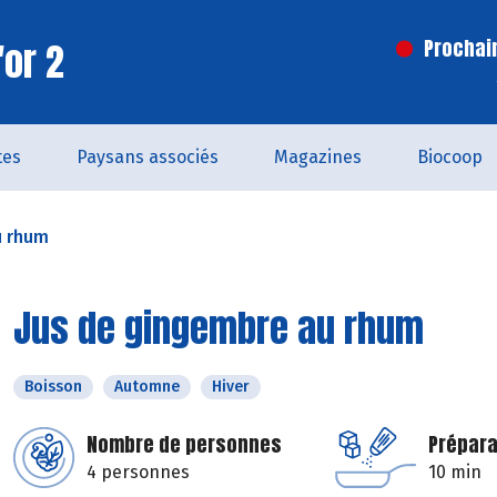
'or 2
Prochai
tes
Paysans associés
Magazines
Biocoop
u rhum
Jus de gingembre au rhum
Boisson
Automne
Hiver
Nombre de personnes
Prépara
4 personnes
10 min