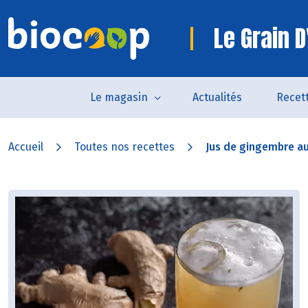
Le Grain D
Le magasin
Actualités
Recet
Accueil
Toutes nos recettes
Jus de gingembre a