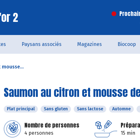
'or 2
Prochai
tes
Paysans associés
Magazines
Biocoop
 mousse...
Saumon au citron et mousse de
Plat principal
Sans gluten
Sans lactose
Automne
Nombre de personnes
Prépara
4 personnes
15 min