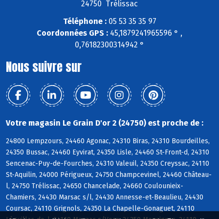
24750 Trélissac
Téléphone :
05 53 35 35 97
Coordonnées GPS :
45,1879241965596 ° ,
0,76182300314942 °
Nous suivre sur
Votre magasin Le Grain D'or 2 (24750) est proche de :
24800 Lempzours, 24460 Agonac, 24310 Biras, 24310 Bourdeilles,
24350 Bussac, 24460 Eyvirat, 24350 Lisle, 24460 St-Front-d, 24310
Sencenac-Puy-de-Fourches, 24310 Valeuil, 24350 Creyssac, 24110
St-Aquilin, 24000 Périgueux, 24750 Champcevinel, 24460 Château-
l, 24750 Trélissac, 24650 Chancelade, 24660 Coulounieix-
Chamiers, 24430 Marsac s/l, 24430 Annesse-et-Beaulieu, 24430
Coursac, 24110 Grignols, 24350 La Chapelle-Gonaguet, 24110