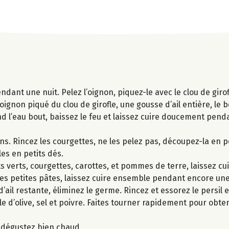
ndant une nuit. Pelez l’oignon, piquez-le avec le clou de girof
oignon piqué du clou de girofle, une gousse d’ail entière, le 
uand l’eau bout, baissez le feu et laissez cuire doucement pend
ons. Rincez les courgettes, ne les pelez pas, découpez-la en p
es en petits dés.
cots verts, courgettes, carottes, et pommes de terre, laissez c
, les petites pâtes, laissez cuire ensemble pendant encore un
ail restante, éliminez le germe. Rincez et essorez le persil et
uile d’olive, sel et poivre. Faites tourner rapidement pour obt
t dégustez bien chaud.