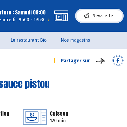
rture : Samedi 09:00
Newsletter
endredi : 9h00 - 19h30
Le restaurant Bio
Nos magasins
Partager sur
 sauce pistou
tion
Cuisson
120 min