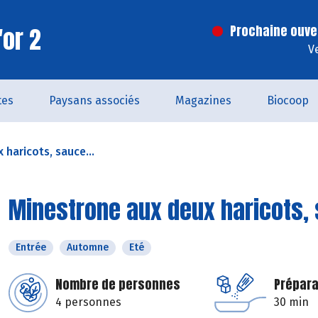
'or 2
Prochaine ouve
V
tes
Paysans associés
Magazines
Biocoop
haricots, sauce...
Minestrone aux deux haricots,
Entrée
Automne
Eté
Nombre de personnes
Prépara
4 personnes
30 min