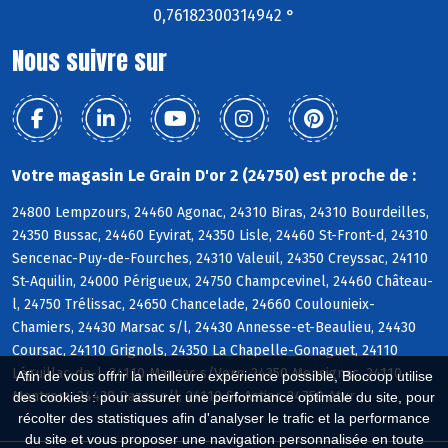
0,76182300314942 °
Nous suivre sur
Votre magasin Le Grain D'or 2 (24750) est proche de :
24800 Lempzours, 24460 Agonac, 24310 Biras, 24310 Bourdeilles,
24350 Bussac, 24460 Eyvirat, 24350 Lisle, 24460 St-Front-d, 24310
Sencenac-Puy-de-Fourches, 24310 Valeuil, 24350 Creyssac, 24110
St-Aquilin, 24000 Périgueux, 24750 Champcevinel, 24460 Château-
l, 24750 Trélissac, 24650 Chancelade, 24660 Coulounieix-
Chamiers, 24430 Marsac s/l, 24430 Annesse-et-Beaulieu, 24430
Coursac, 24110 Grignols, 24350 La Chapelle-Gonaguet, 24110
Léguillac-de-l, 24110 Manzac s/Vern, 24350 Mensignac, 24110
Afin de vous offrir la meilleure expérience possible, Biocoop utilise
Montrem, 24430 Razac s/l, 24110 St-Astier, 24750 Atur
des cookies : pour assurer une performance optimale du site, pour
récolter des statistiques afin d'analyser le trafic et la performance
du site et vous proposer une navigation personnalisée en toute