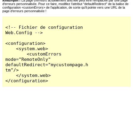
Remarques :
La page d'erreurs actuellement affichée peut être remplacée par une page
d'erreurs personnalisée. Pour ce faire, modifiez l'attribut "defaultRedirect" de la balise de
configuration <customErrors> de l'application, de sorte qu'il pointe vers une URL de la
page d'erreurs personnalisée !
<!-- Fichier de configuration 
Web.Config -->

<configuration>

    <system.web>

        <customErrors 
mode="RemoteOnly" 
defaultRedirect="mycustompage.h
tm"/>

    </system.web>

</configuration>