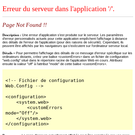
Erreur du serveur dans l'application '/'.
Page Not Found !!
Description :
Une erreur d'application s'est produite sur le serveur. Les paramètres
d'erreur personnalisés actuels pour cette application empêchent l'affichage à distance
des détails de l'erreur de l'application (pour des raisons de sécurité). Cependant, ils
peuvent être affichés par les navigateurs qui s'exécutent sur l'ordinateur serveur local.
Détails =
Pour permettre l'affichage des détails de ce message d'erreur spécifique sur les
ordinateurs distants, créez une balise <customErrors> dans un fichier de configuration
"web.config" situé dans le répertoire racine de l'application Web en cours. Attribuez
ensuite la valeur "off" à l'attribut "mode" de cette balise <customErrors>.
<!-- Fichier de configuration 
Web.Config -->

<configuration>

    <system.web>

        <customErrors 
mode="Off"/>

    </system.web>

</configuration>