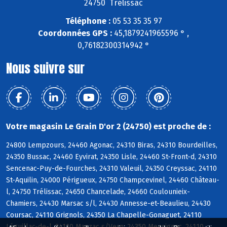
24750 Trélissac
Téléphone :
05 53 35 35 97
Coordonnées GPS :
45,1879241965596 ° ,
0,76182300314942 °
Nous suivre sur
Votre magasin Le Grain D'or 2 (24750) est proche de :
24800 Lempzours, 24460 Agonac, 24310 Biras, 24310 Bourdeilles,
24350 Bussac, 24460 Eyvirat, 24350 Lisle, 24460 St-Front-d, 24310
Sencenac-Puy-de-Fourches, 24310 Valeuil, 24350 Creyssac, 24110
St-Aquilin, 24000 Périgueux, 24750 Champcevinel, 24460 Château-
l, 24750 Trélissac, 24650 Chancelade, 24660 Coulounieix-
Chamiers, 24430 Marsac s/l, 24430 Annesse-et-Beaulieu, 24430
Coursac, 24110 Grignols, 24350 La Chapelle-Gonaguet, 24110
Léguillac-de-l, 24110 Manzac s/Vern, 24350 Mensignac, 24110