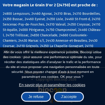
Votre magasin Le Grain D'or 2 (24750) est proche de :
24800 Lempzours, 24460 Agonac, 24310 Biras, 24310 Bourdeilles,
24350 Bussac, 24460 Eyvirat, 24350 Lisle, 24460 St-Front-d, 24310
Sencenac-Puy-de-Fourches, 24310 Valeuil, 24350 Creyssac, 24110
St-Aquilin, 24000 Périgueux, 24750 Champcevinel, 24460 Château-
l, 24750 Trélissac, 24650 Chancelade, 24660 Coulounieix-
Chamiers, 24430 Marsac s/l, 24430 Annesse-et-Beaulieu, 24430
Coursac, 24110 Grignols, 24350 La Chapelle-Gonaguet, 24110
Léguillac-de-l, 24110 Manzac s/Vern, 24350 Mensignac, 24110
Afin de vous offrir la meilleure expérience possible, Biocoop utilise
Montrem, 24430 Razac s/l, 24110 St-Astier, 24750 Atur
des cookies : pour assurer une performance optimale du site, pour
récolter des statistiques afin d'analyser le trafic et la performance
du site et vous proposer une navigation personnalisée en toute
sécurité. Vous pouvez changer d'avis à tout moment en
Biocoop.fr
Le réseau Biocoop
paramétrant vos cookies. OK pour vous ?
Copyright Biocoop 2026
En savoir plus et paramétrer les cookies
Je refuse
J'accepte
Réalisé par