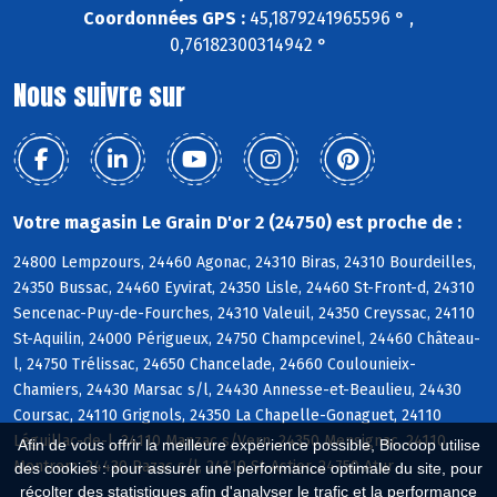
Coordonnées GPS :
45,1879241965596 ° ,
0,76182300314942 °
Nous suivre sur
Votre magasin Le Grain D'or 2 (24750) est proche de :
24800 Lempzours, 24460 Agonac, 24310 Biras, 24310 Bourdeilles,
24350 Bussac, 24460 Eyvirat, 24350 Lisle, 24460 St-Front-d, 24310
Sencenac-Puy-de-Fourches, 24310 Valeuil, 24350 Creyssac, 24110
St-Aquilin, 24000 Périgueux, 24750 Champcevinel, 24460 Château-
l, 24750 Trélissac, 24650 Chancelade, 24660 Coulounieix-
Chamiers, 24430 Marsac s/l, 24430 Annesse-et-Beaulieu, 24430
Coursac, 24110 Grignols, 24350 La Chapelle-Gonaguet, 24110
Léguillac-de-l, 24110 Manzac s/Vern, 24350 Mensignac, 24110
Afin de vous offrir la meilleure expérience possible, Biocoop utilise
Montrem, 24430 Razac s/l, 24110 St-Astier, 24750 Atur
des cookies : pour assurer une performance optimale du site, pour
récolter des statistiques afin d'analyser le trafic et la performance