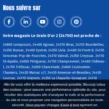
Nous suivre sur
Votre magasin Le Grain D'or 2 (24750) est proche de :
24800 Lempzours, 24460 Agonac, 24310 Biras, 24310 Bourdeilles,
24350 Bussac, 24460 Eyvirat, 24350 Lisle, 24460 St-Front-d, 24310
Sencenac-Puy-de-Fourches, 24310 Valeuil, 24350 Creyssac, 24110
St-Aquilin, 24000 Périgueux, 24750 Champcevinel, 24460 Château-
l, 24750 Trélissac, 24650 Chancelade, 24660 Coulounieix-
Chamiers, 24430 Marsac s/l, 24430 Annesse-et-Beaulieu, 24430
Coursac, 24110 Grignols, 24350 La Chapelle-Gonaguet, 24110
Léguillac-de-l, 24110 Manzac s/Vern, 24350 Mensignac, 24110
Afin de vous offrir la meilleure expérience possible, Biocoop utilise
Montrem, 24430 Razac s/l, 24110 St-Astier, 24750 Atur
des cookies : pour assurer une performance optimale du site, pour
récolter des statistiques afin d'analyser le trafic et la performance
du site et vous proposer une navigation personnalisée en toute
sécurité. Vous pouvez changer d'avis à tout moment en
Biocoop.fr
Le réseau Biocoop