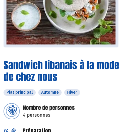
Sandwich libanais à la mode
de chez nous
Plat principal
Automne
Hiver
Nombre de personnes
4 personnes
Préparation