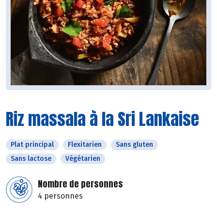
Riz massala à la Sri Lankaise
Plat principal
Flexitarien
Sans gluten
Sans lactose
Végétarien
Nombre de personnes
4 personnes