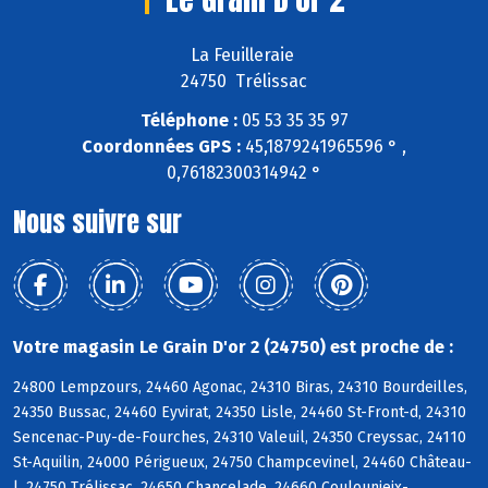
La Feuilleraie
24750 Trélissac
Téléphone :
05 53 35 35 97
Coordonnées GPS :
45,1879241965596 ° ,
0,76182300314942 °
Nous suivre sur
Votre magasin Le Grain D'or 2 (24750) est proche de :
24800 Lempzours, 24460 Agonac, 24310 Biras, 24310 Bourdeilles,
24350 Bussac, 24460 Eyvirat, 24350 Lisle, 24460 St-Front-d, 24310
Sencenac-Puy-de-Fourches, 24310 Valeuil, 24350 Creyssac, 24110
St-Aquilin, 24000 Périgueux, 24750 Champcevinel, 24460 Château-
l, 24750 Trélissac, 24650 Chancelade, 24660 Coulounieix-