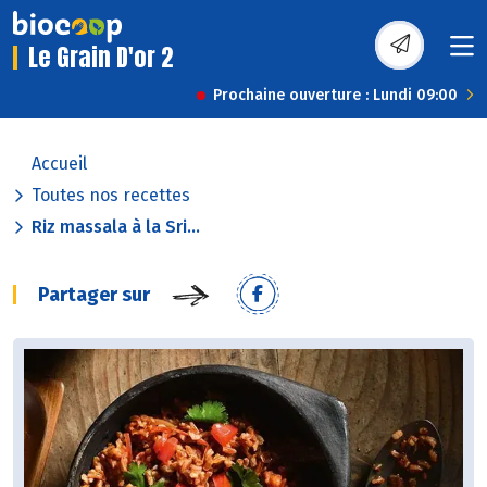
Le Grain D'or 2
Prochaine ouverture : Lundi 09:00
Accueil
Toutes nos recettes
Riz massala à la Sri...
Partager sur