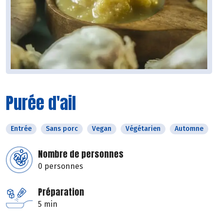
Purée d'ail
Entrée
Sans porc
Vegan
Végétarien
Automne
Nombre de personnes
0 personnes
Préparation
5 min