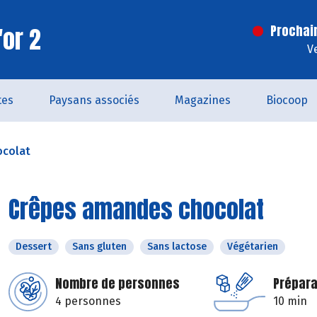
'or 2
Prochai
V
tes
Paysans associés
Magazines
Biocoop
ocolat
Crêpes amandes chocolat
Dessert
Sans gluten
Sans lactose
Végétarien
Nombre de personnes
Prépara
4 personnes
10 min