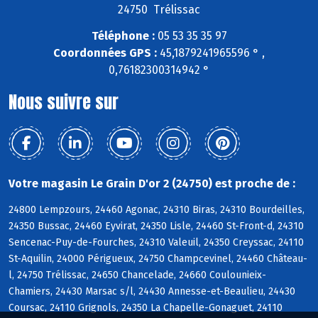
24750 Trélissac
Téléphone :
05 53 35 35 97
Coordonnées GPS :
45,1879241965596 ° ,
0,76182300314942 °
Nous suivre sur
Votre magasin Le Grain D'or 2 (24750) est proche de :
24800 Lempzours, 24460 Agonac, 24310 Biras, 24310 Bourdeilles,
24350 Bussac, 24460 Eyvirat, 24350 Lisle, 24460 St-Front-d, 24310
Sencenac-Puy-de-Fourches, 24310 Valeuil, 24350 Creyssac, 24110
St-Aquilin, 24000 Périgueux, 24750 Champcevinel, 24460 Château-
l, 24750 Trélissac, 24650 Chancelade, 24660 Coulounieix-
Chamiers, 24430 Marsac s/l, 24430 Annesse-et-Beaulieu, 24430
Coursac, 24110 Grignols, 24350 La Chapelle-Gonaguet, 24110