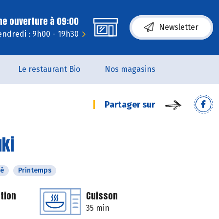
ne ouverture à 09:00
Newsletter
endredi : 9h00 - 19h30
Le restaurant Bio
Nos magasins
Partager sur
uki
té
Printemps
tion
Cuisson
35 min