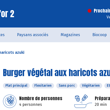
'or 2
Prochai
V
tes
Paysans associés
Magazines
Biocoop
haricots azuki
Burger végétal aux haricots az
Plat principal
Flexitarien
Sans porc
Végétarien
E
Nombre de personnes
Prépara
4 personnes
20 min