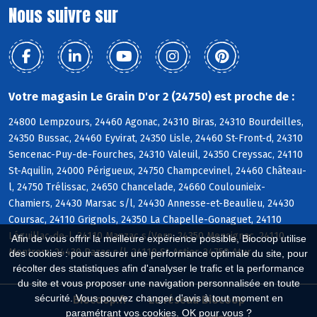
Nous suivre sur
Votre magasin Le Grain D'or 2 (24750) est proche de :
24800 Lempzours, 24460 Agonac, 24310 Biras, 24310 Bourdeilles,
24350 Bussac, 24460 Eyvirat, 24350 Lisle, 24460 St-Front-d, 24310
Sencenac-Puy-de-Fourches, 24310 Valeuil, 24350 Creyssac, 24110
St-Aquilin, 24000 Périgueux, 24750 Champcevinel, 24460 Château-
l, 24750 Trélissac, 24650 Chancelade, 24660 Coulounieix-
Chamiers, 24430 Marsac s/l, 24430 Annesse-et-Beaulieu, 24430
Coursac, 24110 Grignols, 24350 La Chapelle-Gonaguet, 24110
Léguillac-de-l, 24110 Manzac s/Vern, 24350 Mensignac, 24110
Afin de vous offrir la meilleure expérience possible, Biocoop utilise
Montrem, 24430 Razac s/l, 24110 St-Astier, 24750 Atur
des cookies : pour assurer une performance optimale du site, pour
récolter des statistiques afin d'analyser le trafic et la performance
du site et vous proposer une navigation personnalisée en toute
sécurité. Vous pouvez changer d'avis à tout moment en
Biocoop.fr
Le réseau Biocoop
paramétrant vos cookies. OK pour vous ?