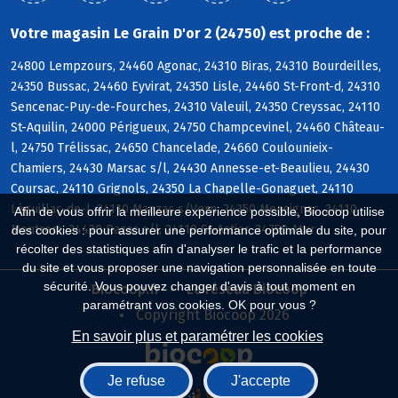
Votre magasin Le Grain D'or 2 (24750) est proche de :
24800 Lempzours, 24460 Agonac, 24310 Biras, 24310 Bourdeilles,
24350 Bussac, 24460 Eyvirat, 24350 Lisle, 24460 St-Front-d, 24310
Sencenac-Puy-de-Fourches, 24310 Valeuil, 24350 Creyssac, 24110
St-Aquilin, 24000 Périgueux, 24750 Champcevinel, 24460 Château-
l, 24750 Trélissac, 24650 Chancelade, 24660 Coulounieix-
Chamiers, 24430 Marsac s/l, 24430 Annesse-et-Beaulieu, 24430
Coursac, 24110 Grignols, 24350 La Chapelle-Gonaguet, 24110
Léguillac-de-l, 24110 Manzac s/Vern, 24350 Mensignac, 24110
Afin de vous offrir la meilleure expérience possible, Biocoop utilise
Montrem, 24430 Razac s/l, 24110 St-Astier, 24750 Atur
des cookies : pour assurer une performance optimale du site, pour
récolter des statistiques afin d'analyser le trafic et la performance
du site et vous proposer une navigation personnalisée en toute
sécurité. Vous pouvez changer d'avis à tout moment en
Biocoop.fr
Le réseau Biocoop
paramétrant vos cookies. OK pour vous ?
Copyright Biocoop 2026
En savoir plus et paramétrer les cookies
Je refuse
J'accepte
Réalisé par