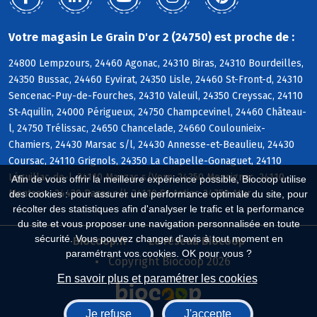
Votre magasin Le Grain D'or 2 (24750) est proche de :
24800 Lempzours, 24460 Agonac, 24310 Biras, 24310 Bourdeilles,
24350 Bussac, 24460 Eyvirat, 24350 Lisle, 24460 St-Front-d, 24310
Sencenac-Puy-de-Fourches, 24310 Valeuil, 24350 Creyssac, 24110
St-Aquilin, 24000 Périgueux, 24750 Champcevinel, 24460 Château-
l, 24750 Trélissac, 24650 Chancelade, 24660 Coulounieix-
Chamiers, 24430 Marsac s/l, 24430 Annesse-et-Beaulieu, 24430
Coursac, 24110 Grignols, 24350 La Chapelle-Gonaguet, 24110
Léguillac-de-l, 24110 Manzac s/Vern, 24350 Mensignac, 24110
Afin de vous offrir la meilleure expérience possible, Biocoop utilise
Montrem, 24430 Razac s/l, 24110 St-Astier, 24750 Atur
des cookies : pour assurer une performance optimale du site, pour
récolter des statistiques afin d'analyser le trafic et la performance
du site et vous proposer une navigation personnalisée en toute
sécurité. Vous pouvez changer d'avis à tout moment en
Biocoop.fr
Le réseau Biocoop
paramétrant vos cookies. OK pour vous ?
Copyright Biocoop 2026
En savoir plus et paramétrer les cookies
Je refuse
J'accepte