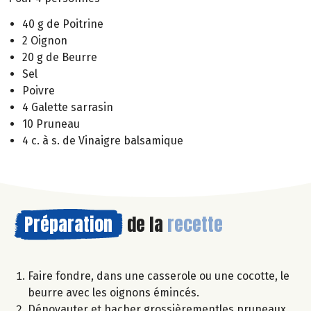
40 g de Poitrine
2 Oignon
20 g de Beurre
Sel
Poivre
4 Galette sarrasin
10 Pruneau
4 c. à s. de Vinaigre balsamique
Préparation
de la
recette
Faire fondre, dans une casserole ou une cocotte, le
beurre avec les oignons émincés.
Dénoyauter et hacher grossièrementles pruneaux.