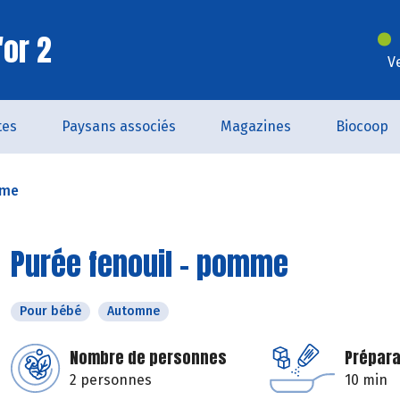
'or 2
V
tes
Paysans associés
Magazines
Biocoop
mme
Purée fenouil - pomme
Pour bébé
Automne
Nombre de personnes
Prépara
2 personnes
10 min