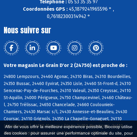
Téléphone :
05 53 35 35 97
Coordonnées GPS :
45,1879241965596 ° ,
0,76182300314942 °
Nous suivre sur
Votre magasin Le Grain D'or 2 (24750) est proche de :
24800 Lempzours, 24460 Agonac, 24310 Biras, 24310 Bourdeilles,
24350 Bussac, 24460 Eyvirat, 24350 Lisle, 24460 St-Front-d, 24310
Sencenac-Puy-de-Fourches, 24310 Valeuil, 24350 Creyssac, 24110
St-Aquilin, 24000 Périgueux, 24750 Champcevinel, 24460 Château-
l, 24750 Trélissac, 24650 Chancelade, 24660 Coulounieix-
Chamiers, 24430 Marsac s/l, 24430 Annesse-et-Beaulieu, 24430
Coursac, 24110 Grignols, 24350 La Chapelle-Gonaguet, 24110
Léguillac-de-l, 24110 Manzac s/Vern, 24350 Mensignac, 24110
Afin de vous offrir la meilleure expérience possible, Biocoop utilise
Montrem, 24430 Razac s/l, 24110 St-Astier, 24750 Atur
des cookies : pour assurer une performance optimale du site, pour