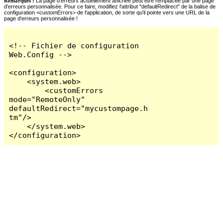
Remarques :
La page d'erreurs actuellement affichée peut être remplacée par une page
d'erreurs personnalisée. Pour ce faire, modifiez l'attribut "defaultRedirect" de la balise de
configuration <customErrors> de l'application, de sorte qu'il pointe vers une URL de la
page d'erreurs personnalisée !
<!-- Fichier de configuration 
Web.Config -->

<configuration>

    <system.web>

        <customErrors 
mode="RemoteOnly" 
defaultRedirect="mycustompage.h
tm"/>

    </system.web>

</configuration>