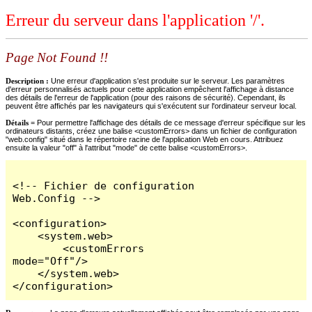
Erreur du serveur dans l'application '/'.
Page Not Found !!
Description :
Une erreur d'application s'est produite sur le serveur. Les paramètres
d'erreur personnalisés actuels pour cette application empêchent l'affichage à distance
des détails de l'erreur de l'application (pour des raisons de sécurité). Cependant, ils
peuvent être affichés par les navigateurs qui s'exécutent sur l'ordinateur serveur local.
Détails =
Pour permettre l'affichage des détails de ce message d'erreur spécifique sur les
ordinateurs distants, créez une balise <customErrors> dans un fichier de configuration
"web.config" situé dans le répertoire racine de l'application Web en cours. Attribuez
ensuite la valeur "off" à l'attribut "mode" de cette balise <customErrors>.
<!-- Fichier de configuration 
Web.Config -->

<configuration>

    <system.web>

        <customErrors 
mode="Off"/>

    </system.web>

</configuration>