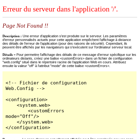
Erreur du serveur dans l'application '/'.
Page Not Found !!
Description :
Une erreur d'application s'est produite sur le serveur. Les paramètres
d'erreur personnalisés actuels pour cette application empêchent l'affichage à distance
des détails de l'erreur de l'application (pour des raisons de sécurité). Cependant, ils
peuvent être affichés par les navigateurs qui s'exécutent sur l'ordinateur serveur local.
Détails =
Pour permettre l'affichage des détails de ce message d'erreur spécifique sur les
ordinateurs distants, créez une balise <customErrors> dans un fichier de configuration
"web.config" situé dans le répertoire racine de l'application Web en cours. Attribuez
ensuite la valeur "off" à l'attribut "mode" de cette balise <customErrors>.
<!-- Fichier de configuration 
Web.Config -->

<configuration>

    <system.web>

        <customErrors 
mode="Off"/>

    </system.web>

</configuration>