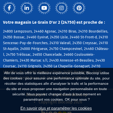
Votre magasin Le Grain D'or 2 (24750) est proche de :
24800 Lempzours, 24460 Agonac, 24310 Biras, 24310 Bourdeilles,
24350 Bussac, 24460 Eyvirat, 24350 Lisle, 24460 St-Front-d, 24310
Sencenac-Puy-de-Fourches, 24310 Valeuil, 24350 Creyssac, 24110
St-Aquilin, 24000 Périgueux, 24750 Champcevinel, 24460 Château-
l, 24750 Trélissac, 24650 Chancelade, 24660 Coulounieix-
Chamiers, 24430 Marsac s/l, 24430 Annesse-et-Beaulieu, 24430
Coursac, 24110 Grignols, 24350 La Chapelle-Gonaguet, 24110
Léguillac-de-l, 24110 Manzac s/Vern, 24350 Mensignac, 24110
Afin de vous offrir la meilleure expérience possible, Biocoop utilise
Montrem, 24430 Razac s/l, 24110 St-Astier, 24750 Atur
des cookies : pour assurer une performance optimale du site, pour
récolter des statistiques afin d'analyser le trafic et la performance
du site et vous proposer une navigation personnalisée en toute
sécurité. Vous pouvez changer d'avis à tout moment en
Biocoop.fr
Le réseau Biocoop
paramétrant vos cookies. OK pour vous ?
Copyright Biocoop 2026
En savoir plus et paramétrer les cookies