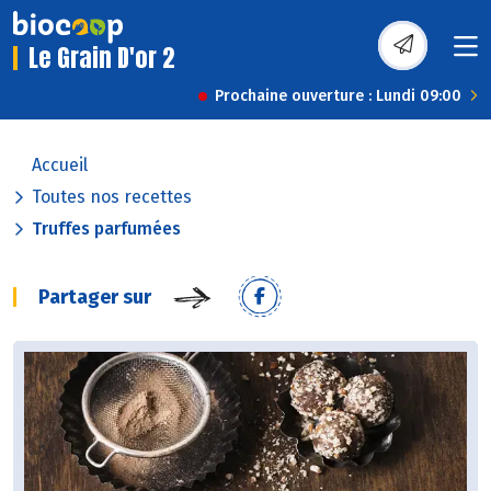
Le Grain D'or 2
Prochaine ouverture : Lundi 09:00
Accueil
Toutes nos recettes
Truffes parfumées
Partager sur