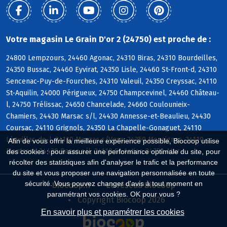
Votre magasin Le Grain D'or 2 (24750) est proche de :
24800 Lempzours, 24460 Agonac, 24310 Biras, 24310 Bourdeilles,
24350 Bussac, 24460 Eyvirat, 24350 Lisle, 24460 St-Front-d, 24310
Sencenac-Puy-de-Fourches, 24310 Valeuil, 24350 Creyssac, 24110
St-Aquilin, 24000 Périgueux, 24750 Champcevinel, 24460 Château-
l, 24750 Trélissac, 24650 Chancelade, 24660 Coulounieix-
Chamiers, 24430 Marsac s/l, 24430 Annesse-et-Beaulieu, 24430
Coursac, 24110 Grignols, 24350 La Chapelle-Gonaguet, 24110
Léguillac-de-l, 24110 Manzac s/Vern, 24350 Mensignac, 24110
Afin de vous offrir la meilleure expérience possible, Biocoop utilise
Montrem, 24430 Razac s/l, 24110 St-Astier, 24750 Atur
des cookies : pour assurer une performance optimale du site, pour
récolter des statistiques afin d'analyser le trafic et la performance
du site et vous proposer une navigation personnalisée en toute
sécurité. Vous pouvez changer d'avis à tout moment en
Biocoop.fr
Le réseau Biocoop
paramétrant vos cookies. OK pour vous ?
Copyright Biocoop 2026
En savoir plus et paramétrer les cookies