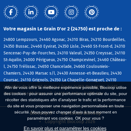
Votre magasin Le Grain D'or 2 (24750) est proche de :
24800 Lempzours, 24460 Agonac, 24310 Biras, 24310 Bourdeilles,
24350 Bussac, 24460 Eyvirat, 24350 Lisle, 24460 St-Front-d, 24310
Sencenac-Puy-de-Fourches, 24310 Valeuil, 24350 Creyssac, 24110
St-Aquilin, 24000 Périgueux, 24750 Champcevinel, 24460 Château-
l, 24750 Trélissac, 24650 Chancelade, 24660 Coulounieix-
Chamiers, 24430 Marsac s/l, 24430 Annesse-et-Beaulieu, 24430
Coursac, 24110 Grignols, 24350 La Chapelle-Gonaguet, 24110
Léguillac-de-l, 24110 Manzac s/Vern, 24350 Mensignac, 24110
Afin de vous offrir la meilleure expérience possible, Biocoop utilise
Montrem, 24430 Razac s/l, 24110 St-Astier, 24750 Atur
des cookies : pour assurer une performance optimale du site, pour
récolter des statistiques afin d'analyser le trafic et la performance
du site et vous proposer une navigation personnalisée en toute
sécurité. Vous pouvez changer d'avis à tout moment en
Biocoop.fr
Le réseau Biocoop
paramétrant vos cookies. OK pour vous ?
Copyright Biocoop 2026
En savoir plus et paramétrer les cookies