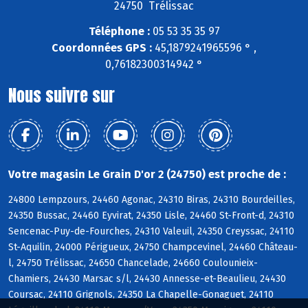
24750 Trélissac
Téléphone :
05 53 35 35 97
Coordonnées GPS :
45,1879241965596 ° ,
0,76182300314942 °
Nous suivre sur
Votre magasin Le Grain D'or 2 (24750) est proche de :
24800 Lempzours, 24460 Agonac, 24310 Biras, 24310 Bourdeilles,
24350 Bussac, 24460 Eyvirat, 24350 Lisle, 24460 St-Front-d, 24310
Sencenac-Puy-de-Fourches, 24310 Valeuil, 24350 Creyssac, 24110
St-Aquilin, 24000 Périgueux, 24750 Champcevinel, 24460 Château-
l, 24750 Trélissac, 24650 Chancelade, 24660 Coulounieix-
Chamiers, 24430 Marsac s/l, 24430 Annesse-et-Beaulieu, 24430
Coursac, 24110 Grignols, 24350 La Chapelle-Gonaguet, 24110