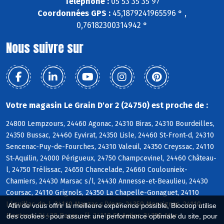
Téléphone :
05 53 35 35 97
Coordonnées GPS :
45,1879241965596 ° ,
0,76182300314942 °
Nous suivre sur
Votre magasin Le Grain D'or 2 (24750) est proche de :
24800 Lempzours, 24460 Agonac, 24310 Biras, 24310 Bourdeilles,
24350 Bussac, 24460 Eyvirat, 24350 Lisle, 24460 St-Front-d, 24310
Sencenac-Puy-de-Fourches, 24310 Valeuil, 24350 Creyssac, 24110
St-Aquilin, 24000 Périgueux, 24750 Champcevinel, 24460 Château-
l, 24750 Trélissac, 24650 Chancelade, 24660 Coulounieix-
Chamiers, 24430 Marsac s/l, 24430 Annesse-et-Beaulieu, 24430
Coursac, 24110 Grignols, 24350 La Chapelle-Gonaguet, 24110
Léguillac-de-l, 24110 Manzac s/Vern, 24350 Mensignac, 24110
Afin de vous offrir la meilleure expérience possible, Biocoop utilise
Montrem, 24430 Razac s/l, 24110 St-Astier, 24750 Atur
des cookies : pour assurer une performance optimale du site, pour