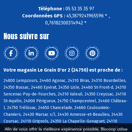
Téléphone :
05 53 35 35 97
Coordonnées GPS :
45,1879241965596 ° ,
0,76182300314942 °
Nous suivre sur
Votre magasin Le Grain D'or 2 (24750) est proche de :
24800 Lempzours, 24460 Agonac, 24310 Biras, 24310 Bourdeilles,
24350 Bussac, 24460 Eyvirat, 24350 Lisle, 24460 St-Front-d, 24310
Sencenac-Puy-de-Fourches, 24310 Valeuil, 24350 Creyssac, 24110
St-Aquilin, 24000 Périgueux, 24750 Champcevinel, 24460 Château-
l, 24750 Trélissac, 24650 Chancelade, 24660 Coulounieix-
Chamiers, 24430 Marsac s/l, 24430 Annesse-et-Beaulieu, 24430
Coursac, 24110 Grignols, 24350 La Chapelle-Gonaguet, 24110
Léguillac-de-l, 24110 Manzac s/Vern, 24350 Mensignac, 24110
Afin de vous offrir la meilleure expérience possible, Biocoop utilise