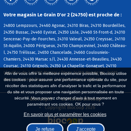
Votre magasin Le Grain D'or 2 (24750) est proche de :
24800 Lempzours, 24460 Agonac, 24310 Biras, 24310 Bourdeilles,
24350 Bussac, 24460 Eyvirat, 24350 Lisle, 24460 St-Front-d, 24310
Sencenac-Puy-de-Fourches, 24310 Valeuil, 24350 Creyssac, 24110
St-Aquilin, 24000 Périgueux, 24750 Champcevinel, 24460 Château-
l, 24750 Trélissac, 24650 Chancelade, 24660 Coulounieix-
Chamiers, 24430 Marsac s/l, 24430 Annesse-et-Beaulieu, 24430
Coursac, 24110 Grignols, 24350 La Chapelle-Gonaguet, 24110
Léguillac-de-l, 24110 Manzac s/Vern, 24350 Mensignac, 24110
Afin de vous offrir la meilleure expérience possible, Biocoop utilise
Montrem, 24430 Razac s/l, 24110 St-Astier, 24750 Atur
des cookies : pour assurer une performance optimale du site, pour
récolter des statistiques afin d'analyser le trafic et la performance
du site et vous proposer une navigation personnalisée en toute
sécurité. Vous pouvez changer d'avis à tout moment en
Biocoop.fr
Le réseau Biocoop
paramétrant vos cookies. OK pour vous ?
Copyright Biocoop 2026
En savoir plus et paramétrer les cookies
Je refuse
J'accepte