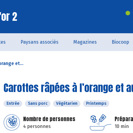
'or 2
tes
Paysans associés
Magazines
Biocoop
orange et...
Carottes râpées à l’orange et a
Entrée
Sans porc
Végétarien
Printemps
Nombre de personnes
Prépara
4 personnes
10 min