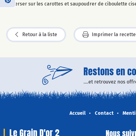
Verser sur les carottes et saupoudrer de ciboulette cis
Retour à la liste
Imprimer la recette
Restons en con
....et retrouvez nos of
Accueil
Contact
Menti
Le Grain D'or 2
Nous suiv