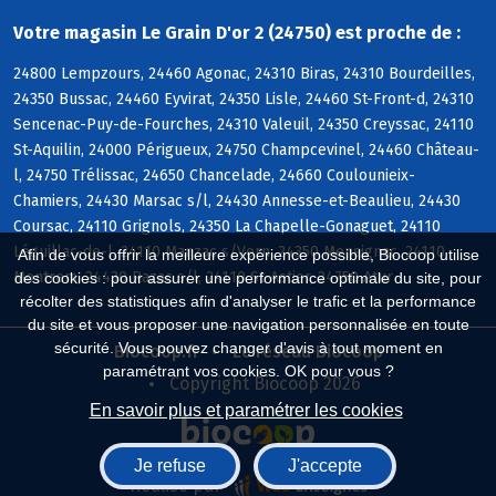
Votre magasin Le Grain D'or 2 (24750) est proche de :
24800 Lempzours, 24460 Agonac, 24310 Biras, 24310 Bourdeilles,
24350 Bussac, 24460 Eyvirat, 24350 Lisle, 24460 St-Front-d, 24310
Sencenac-Puy-de-Fourches, 24310 Valeuil, 24350 Creyssac, 24110
St-Aquilin, 24000 Périgueux, 24750 Champcevinel, 24460 Château-
l, 24750 Trélissac, 24650 Chancelade, 24660 Coulounieix-
Chamiers, 24430 Marsac s/l, 24430 Annesse-et-Beaulieu, 24430
Coursac, 24110 Grignols, 24350 La Chapelle-Gonaguet, 24110
Léguillac-de-l, 24110 Manzac s/Vern, 24350 Mensignac, 24110
Afin de vous offrir la meilleure expérience possible, Biocoop utilise
Montrem, 24430 Razac s/l, 24110 St-Astier, 24750 Atur
des cookies : pour assurer une performance optimale du site, pour
récolter des statistiques afin d'analyser le trafic et la performance
du site et vous proposer une navigation personnalisée en toute
sécurité. Vous pouvez changer d'avis à tout moment en
Biocoop.fr
Le réseau Biocoop
paramétrant vos cookies. OK pour vous ?
Copyright Biocoop 2026
En savoir plus et paramétrer les cookies
Je refuse
J'accepte
Réalisé par