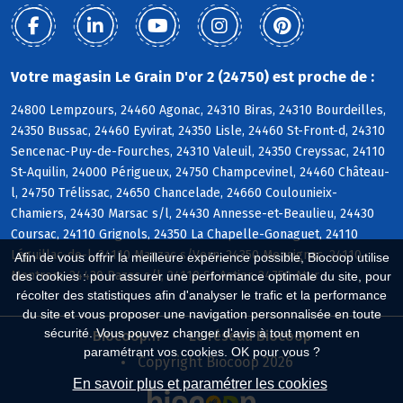
Votre magasin Le Grain D'or 2 (24750) est proche de :
24800 Lempzours, 24460 Agonac, 24310 Biras, 24310 Bourdeilles,
24350 Bussac, 24460 Eyvirat, 24350 Lisle, 24460 St-Front-d, 24310
Sencenac-Puy-de-Fourches, 24310 Valeuil, 24350 Creyssac, 24110
St-Aquilin, 24000 Périgueux, 24750 Champcevinel, 24460 Château-
l, 24750 Trélissac, 24650 Chancelade, 24660 Coulounieix-
Chamiers, 24430 Marsac s/l, 24430 Annesse-et-Beaulieu, 24430
Coursac, 24110 Grignols, 24350 La Chapelle-Gonaguet, 24110
Léguillac-de-l, 24110 Manzac s/Vern, 24350 Mensignac, 24110
Afin de vous offrir la meilleure expérience possible, Biocoop utilise
Montrem, 24430 Razac s/l, 24110 St-Astier, 24750 Atur
des cookies : pour assurer une performance optimale du site, pour
récolter des statistiques afin d'analyser le trafic et la performance
du site et vous proposer une navigation personnalisée en toute
sécurité. Vous pouvez changer d'avis à tout moment en
Biocoop.fr
Le réseau Biocoop
paramétrant vos cookies. OK pour vous ?
Copyright Biocoop 2026
En savoir plus et paramétrer les cookies