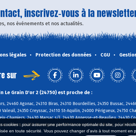
tact, inscrivez-vous à la newsletter
fres, nos événements et nos actualités.
ons légales
Protection des données
CGU
Gestio
re sur
 Le Grain D'or 2 (24750) est proche de :
, 24460 Agonac, 24310 Biras, 24310 Bourdeilles, 24350 Bussac, 24460
 Valeuil, 24350 Creyssac, 24110 St-Aquilin, 24000 Périgueux, 24750 Ch
ix-Chamiers, 24430 Marsac s/l, 24430 Annesse-et-Beaulieu, 24430 Cou
es cookies : pour assurer une performance optimale du site, pour récolter
zac s/Vern, 24350 Mensignac, 24110 Montrem, 24430 Razac s/l, 24110 S
isée en toute sécurité. Vous pouvez changer d'avis à tout moment en 