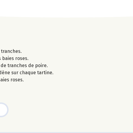
s tranches.
s baies roses.
r de tranches de poire.
dène sur chaque tartine.
aies roses.