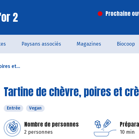
'or 2
Prochaine ouv
tes
Paysans associés
Magazines
Biocoop
ires et...
Tartine de chèvre, poires et c
Entrée
Vegan
Nombre de personnes
Prépara
2 personnes
10 min