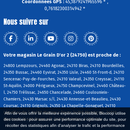
Coordonnées GPS :
45,1879241965596 ° ,
0,76182300314942 °
Nous suivre sur
Votre magasin Le Grain D'or 2 (24750) est proche de :
24800 Lempzours, 24460 Agonac, 24310 Biras, 24310 Bourdeilles,
24350 Bussac, 24460 Eyvirat, 24350 Lisle, 24460 St-Front-d, 24310
Sencenac-Puy-de-Fourches, 24310 Valeuil, 24350 Creyssac, 24110
St-Aquilin, 24000 Périgueux, 24750 Champcevinel, 24460 Château-
l, 24750 Trélissac, 24650 Chancelade, 24660 Coulounieix-
Chamiers, 24430 Marsac s/l, 24430 Annesse-et-Beaulieu, 24430
Coursac, 24110 Grignols, 24350 La Chapelle-Gonaguet, 24110
Léguillac-de-l, 24110 Manzac s/Vern, 24350 Mensignac, 24110
Afin de vous offrir la meilleure expérience possible, Biocoop utilise
Montrem, 24430 Razac s/l, 24110 St-Astier, 24750 Atur
des cookies : pour assurer une performance optimale du site, pour
récolter des statistiques afin d'analyser le trafic et la performance