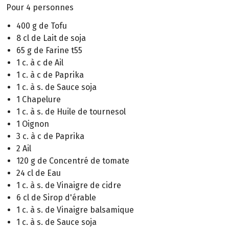
Pour 4 personnes
400 g de Tofu
8 cl de Lait de soja
65 g de Farine t55
1 c. à c de Ail
1 c. à c de Paprika
1 c. à s. de Sauce soja
1 Chapelure
1 c. à s. de Huile de tournesol
1 Oignon
3 c. à c de Paprika
2 Ail
120 g de Concentré de tomate
24 cl de Eau
1 c. à s. de Vinaigre de cidre
6 cl de Sirop d'érable
1 c. à s. de Vinaigre balsamique
1 c. à s. de Sauce soja