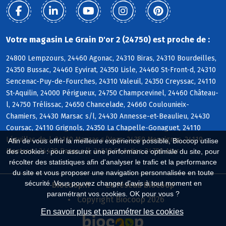
Votre magasin Le Grain D'or 2 (24750) est proche de :
24800 Lempzours, 24460 Agonac, 24310 Biras, 24310 Bourdeilles,
24350 Bussac, 24460 Eyvirat, 24350 Lisle, 24460 St-Front-d, 24310
Sencenac-Puy-de-Fourches, 24310 Valeuil, 24350 Creyssac, 24110
St-Aquilin, 24000 Périgueux, 24750 Champcevinel, 24460 Château-
l, 24750 Trélissac, 24650 Chancelade, 24660 Coulounieix-
Chamiers, 24430 Marsac s/l, 24430 Annesse-et-Beaulieu, 24430
Coursac, 24110 Grignols, 24350 La Chapelle-Gonaguet, 24110
Léguillac-de-l, 24110 Manzac s/Vern, 24350 Mensignac, 24110
Afin de vous offrir la meilleure expérience possible, Biocoop utilise
Montrem, 24430 Razac s/l, 24110 St-Astier, 24750 Atur
des cookies : pour assurer une performance optimale du site, pour
récolter des statistiques afin d'analyser le trafic et la performance
du site et vous proposer une navigation personnalisée en toute
sécurité. Vous pouvez changer d'avis à tout moment en
Biocoop.fr
Le réseau Biocoop
paramétrant vos cookies. OK pour vous ?
Copyright Biocoop 2026
En savoir plus et paramétrer les cookies