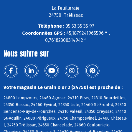
La Feuilleraie
24750 Trélissac
Téléphone :
05 53 35 35 97
Coordonnées GPS :
45,1879241965596 ° ,
0,76182300314942 °
Nous suivre sur
Votre magasin Le Grain D'or 2 (24750) est proche de :
24800 Lempzours, 24460 Agonac, 24310 Biras, 24310 Bourdeilles,
24350 Bussac, 24460 Eyvirat, 24350 Lisle, 24460 St-Front-d, 24310
Sencenac-Puy-de-Fourches, 24310 Valeuil, 24350 Creyssac, 24110
St-Aquilin, 24000 Périgueux, 24750 Champcevinel, 24460 Château-
l, 24750 Trélissac, 24650 Chancelade, 24660 Coulounieix-
Chamiers, 24430 Marsac s/l, 24430 Annesse-et-Beaulieu, 24430